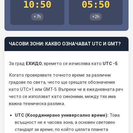
10:50
05:50
+7h
+2h
ЧАСОВИ ЗОНИ: КАКВО ОЗНАЧАВАТ UTC И GMT?
За град
ЕХИДО
, времето се изчислява като
UTC -5
.
Когато проверявате точното време за различни
градове по света, често ще срещате обозначения
като UTC+1 или GMT-5. Въпреки че в ежедневната реч
често се използват като синоними, между тях има
важна техническа разлика.
UTC (Координирано универсално време):
Това
всъщност не е часова зона, а
основен световен
стандарт за време
, по който цялата планета