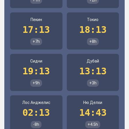
+1h
+2h
Пекин
Токио
17:13
18:13
+7h
+8h
Сидни
Дубай
19:13
13:13
+9h
+3h
Лос Анджелис
Ню Делхи
02:13
14:43
-8h
+4.5h