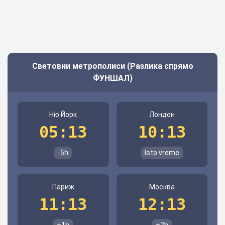
Световни метрополиси (Разлика спрямо
ФУНШАЛ)
Ню Йорк
Лондон
05:13
10:13
-5h
Isto vreme
Париж
Москва
11:13
12:13