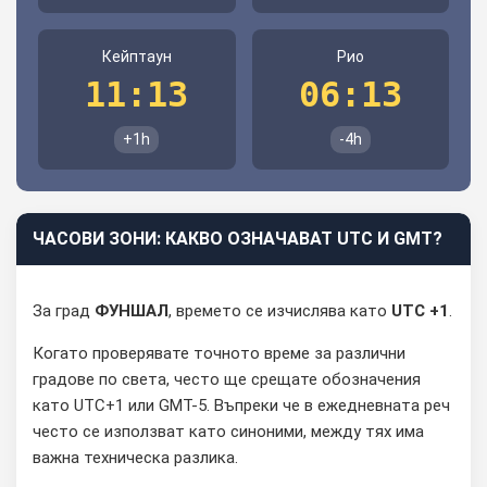
Кейптаун
Рио
11:13
06:13
+1h
-4h
ЧАСОВИ ЗОНИ: КАКВО ОЗНАЧАВАТ UTC И GMT?
За град
ФУНШАЛ
, времето се изчислява като
UTC +1
.
Когато проверявате точното време за различни
градове по света, често ще срещате обозначения
като UTC+1 или GMT-5. Въпреки че в ежедневната реч
често се използват като синоними, между тях има
важна техническа разлика.