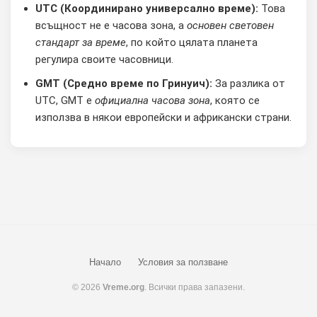
UTC (Координирано универсално време):
Това
всъщност не е часова зона, а
основен световен
стандарт за време
, по който цялата планета
регулира своите часовници.
GMT (Средно време по Гринуич):
За разлика от
UTC, GMT е
официална часова зона
, която се
използва в някои европейски и африкански страни.
Начало
Условия за ползване
© 2026
Vreme.org
. Всички права запазени.