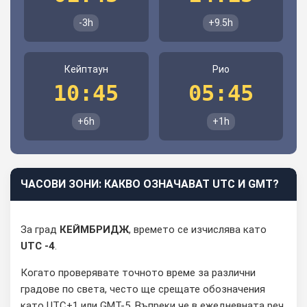
-3h
+9.5h
Кейптаун
Рио
10:45
05:45
+6h
+1h
ЧАСОВИ ЗОНИ: КАКВО ОЗНАЧАВАТ UTC И GMT?
За град
КЕЙМБРИДЖ
, времето се изчислява като
UTC -4
.
Когато проверявате точното време за различни
градове по света, често ще срещате обозначения
като UTC+1 или GMT-5. Въпреки че в ежедневната реч