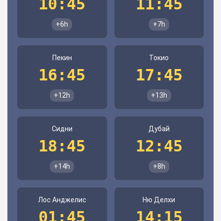
10:45
11:45
+6h
+7h
Пекин
Токио
16:45
17:45
+12h
+13h
Сидни
Дубай
18:45
12:45
+14h
+8h
Лос Анджелис
Ню Делхи
01:45
14:15