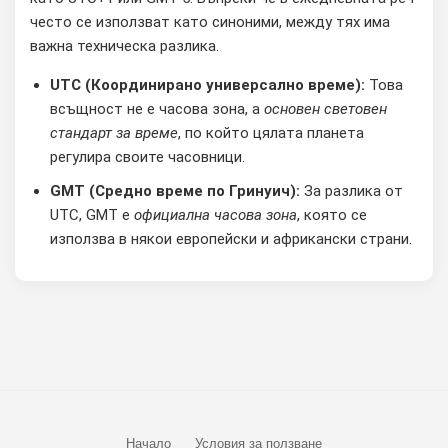
често се използват като синоними, между тях има
важна техническа разлика.
UTC (Координирано универсално време):
Това
всъщност не е часова зона, а
основен световен
стандарт за време
, по който цялата планета
регулира своите часовници.
GMT (Средно време по Гринуич):
За разлика от
UTC, GMT е
официална часова зона
, която се
използва в някои европейски и африкански страни.
Начало
Условия за ползване