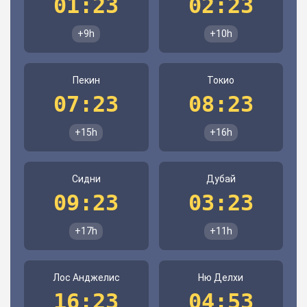
01:23
02:23
+9h
+10h
Пекин
Токио
07:23
08:23
+15h
+16h
Сидни
Дубай
09:23
03:23
+17h
+11h
Лос Анджелис
Ню Делхи
16:23
04:53