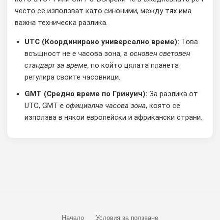
често се използват като синоними, между тях има
важна техническа разлика.
UTC (Координирано универсално време):
Това
всъщност не е часова зона, а
основен световен
стандарт за време
, по който цялата планета
регулира своите часовници.
GMT (Средно време по Гринуич):
За разлика от
UTC, GMT е
официална часова зона
, която се
използва в някои европейски и африкански страни.
Начало
Условия за ползване