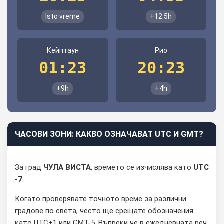
Isto vreme
+12.5h
Кейптаун
Рио
01:23
20:23
+9h
+4h
ЧАСОВИ ЗОНИ: КАКВО ОЗНАЧАВАТ UTC И GMT?
За град
ЧУЛА ВИСТА
, времето се изчислява като
UTC
-7
.
Когато проверявате точното време за различни
градове по света, често ще срещате обозначения
като UTC+1 или GMT-5. Въпреки че в ежедневната реч