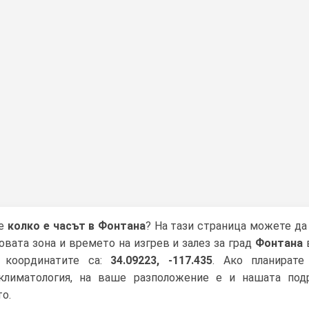
се
колко е часът в Фонтана
? На тази страница можете да
овата зона и времето на изгрев и залез за град
Фонтана
 координатите са:
34.09223, -117.435
. Ако планирате
климатология, на ваше разположение е и нашата под
о.