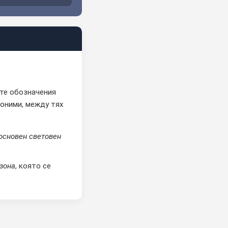
ате обозначения
ноними, между тях
основен световен
зона
, която се