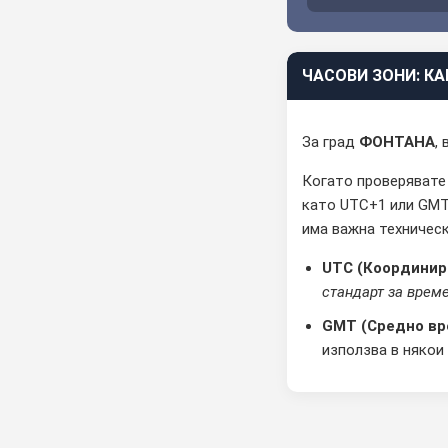
ЧАСОВИ ЗОНИ: КА
За град
ФОНТАНА
,
Когато проверявате
като UTC+1 или GMT-
има важна техническ
UTC (Координир
стандарт за врем
GMT (Средно вре
използва в някои