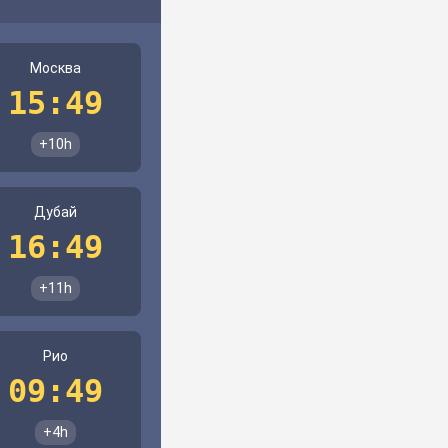
Москва
15:49
+10h
Дубай
16:49
+11h
Рио
09:49
+4h