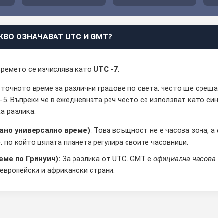
КВО ОЗНАЧАВАТ UTC И GMT?
 времето се изчислява като
UTC -7
.
 точното време за различни градове по света, често ще срещ
5. Въпреки че в ежедневната реч често се използват като си
а разлика.
ано универсално време):
Това всъщност не е часова зона, а
е
, по който цялата планета регулира своите часовници.
ме по Гринуич):
За разлика от UTC, GMT е
официална часова 
 европейски и африкански страни.