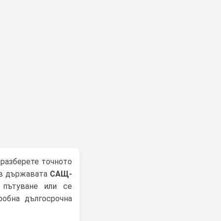
 разберете точното
в държавата
САЩ-
 пътуване или се
робна дългосрочна