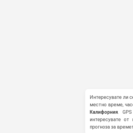
Интересувате ли 
местно време, час
Калифорния
. GPS
интересувате от 
прогноза за времет