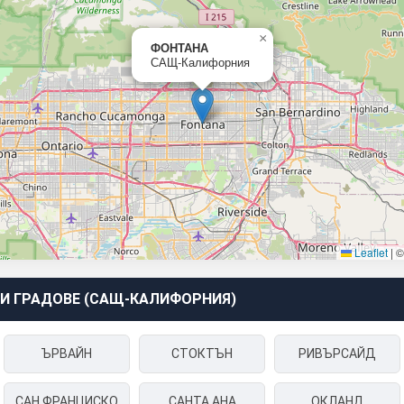
×
ФОНТАНА
САЩ-Калифорния
Leaflet
|
И ГРАДОВЕ (САЩ-КАЛИФОРНИЯ)
ЪРВАЙН
СТОКТЪН
РИВЪРСАЙД
САН ФРАНЦИСКО
САНТА АНА
ОКЛАНД