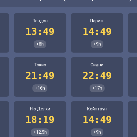
Лондон
Париж
13:49
14:49
+8h
+9h
Токио
Сидни
21:49
22:49
+16h
+17h
Ню Делхи
Кейптаун
18:19
14:49
+12.5h
+9h