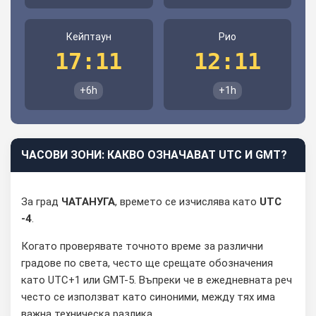
Кейптаун
Рио
17:11
12:11
+6h
+1h
ЧАСОВИ ЗОНИ: КАКВО ОЗНАЧАВАТ UTC И GMT?
За град
ЧАТАНУГА
, времето се изчислява като
UTC
-4
.
Когато проверявате точното време за различни
градове по света, често ще срещате обозначения
като UTC+1 или GMT-5. Въпреки че в ежедневната реч
често се използват като синоними, между тях има
важна техническа разлика.