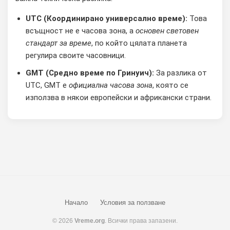
UTC (Координирано универсално време):
Това
всъщност не е часова зона, а
основен световен
стандарт за време
, по който цялата планета
регулира своите часовници.
GMT (Средно време по Гринуич):
За разлика от
UTC, GMT е
официална часова зона
, която се
използва в някои европейски и африкански страни.
Начало
Условия за ползване
© 2026
Vreme.org
. Всички права запазени.