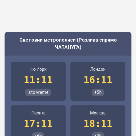
Световни метрополиси (Разлика спрямо
ЧАТАНУГА)
Ню Йорк
Лондон
11:11
16:11
Isto vreme
+5h
Париж
Москва
17:11
18:11