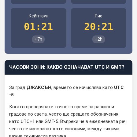
Кейптаун
Рио
01:21
20:21
+7h
+2h
ЧАСОВИ ЗОНИ: КАКВО ОЗНАЧАВАТ UTC И GMT?
За град
ДЖАКСЪН
, времето се изчислява като
UTC
-5
.
Когато проверявате точното време за различни
градове по света, често ще срещате обозначения
като UTC+1 или GMT-5. Въпреки че в ежедневната реч
често се използват като синоними, между тях има
важна техническа разлика.