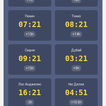
+7h
+8h
Пекин
Токио
07:21
08:21
+13h
+14h
Сидни
Дубай
09:21
03:21
+15h
+9h
Лос Анджелис
Ню Делхи
16:21
04:51
-2h
+10.5h