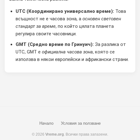
UTC (Координирано универсално време):
Това
всъщност не е часова зона, а
основен световен
стандарт за време
, по който цялата планета
регулира своите часовници.
GMT (Средно време по Гринуич):
За разлика от
UTC, GMT е
официална часова зона
, която се
използва в някои европейски и африкански страни.
Начало
Условия за ползване
© 2026
Vreme.org
. Всички права запазени.