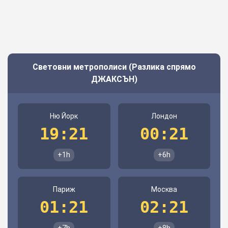
Световни метрополиси (Разлика спрямо
ДЖАКСЪН)
Ню Йорк
Лондон
19:21
00:21
+1h
+6h
Париж
Москва
01:21
02:21