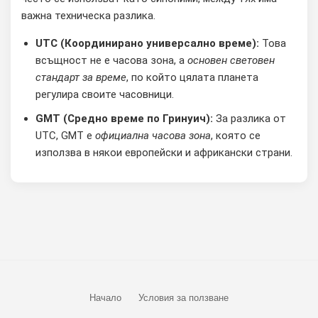
важна техническа разлика.
UTC (Координирано универсално време):
Това
всъщност не е часова зона, а
основен световен
стандарт за време
, по който цялата планета
регулира своите часовници.
GMT (Средно време по Гринуич):
За разлика от
UTC, GMT е
официална часова зона
, която се
използва в някои европейски и африкански страни.
Начало
Условия за ползване