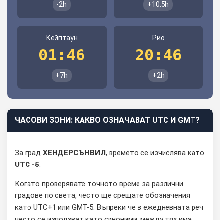
-2h
+10.5h
Кейптаун
Рио
01:46
20:46
+7h
+2h
ЧАСОВИ ЗОНИ: КАКВО ОЗНАЧАВАТ UTC И GMT?
За град
ХЕНДЕРСЪНВИЛ
, времето се изчислява като
UTC -5
.
Когато проверявате точното време за различни
градове по света, често ще срещате обозначения
като UTC+1 или GMT-5. Въпреки че в ежедневната реч
често се използват като синоними, между тях има