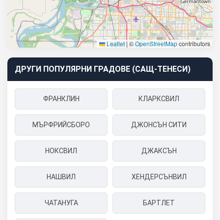
Leaflet
|
©
OpenStreetMap
contributors
ДРУГИ ПОПУЛЯРНИ ГРАДОВЕ (САЩ-ТЕНЕСИ)
ФРАНКЛИН
КЛАРКСВИЛ
МЪРФРИЙСБОРО
ДЖОНСЪН СИТИ
НОКСВИЛ
ДЖАКСЪН
НАШВИЛ
ХЕНДЕРСЪНВИЛ
ЧАТАНУГА
БАРТЛЕТ