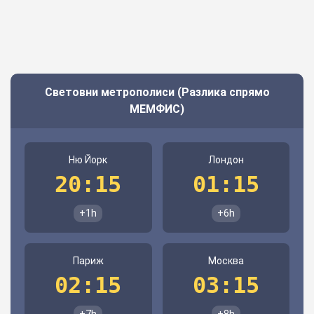
Световни метрополиси (Разлика спрямо
МЕМФИС)
Ню Йорк
Лондон
20:15
01:15
+1h
+6h
Париж
Москва
02:15
03:15